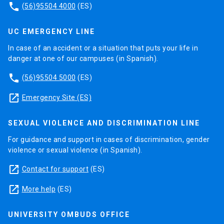
phone
(56)95504 4000
(ES)
UC EMERGENCY LINE
In case of an accident or a situation that puts your life in
danger at one of our campuses (in Spanish).
phone
(56)95504 5000
(ES)
launch
Emergency Site (ES)
SEXUAL VIOLENCE AND DISCRIMINATION LINE
For guidance and support in cases of discrimination, gender
violence or sexual violence (in Spanish).
launch
Contact for support
(ES)
launch
More help
(ES)
UNIVERSITY OMBUDS OFFICE