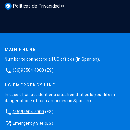
Políticas de Privacidad
verified_user
MAIN PHONE
Number to connect to all UC offices (in Spanish).
phone
(56)95504 4000
(ES)
UC EMERGENCY LINE
In case of an accident or a situation that puts your life in
danger at one of our campuses (in Spanish).
phone
(56)95504 5000
(ES)
launch
Emergency Site (ES)