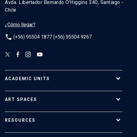
Avda. Libertador Bernardo O’Higgins 340, Santiago -
Chile
¿Cómo llegar?
phone
(+56) 95504 1877 (+56) 95504 9267
ACADEMIC UNITS
School of Architecture
ART SPACES
School of Arts
School of Design
UC Extension center
RESOURCES
School of Drama
Luksic Center
Faculty of Communications
Macchina Gallery
UC Editorial