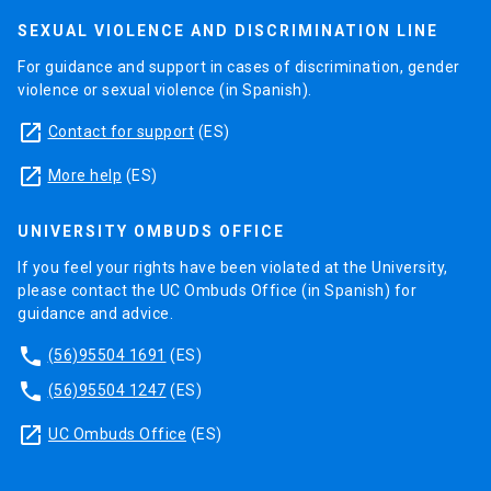
SEXUAL VIOLENCE AND DISCRIMINATION LINE
For guidance and support in cases of discrimination, gender
violence or sexual violence (in Spanish).
launch
Contact for support
(ES)
launch
More help
(ES)
UNIVERSITY OMBUDS OFFICE
If you feel your rights have been violated at the University,
please contact the UC Ombuds Office (in Spanish) for
guidance and advice.
phone
(56)95504 1691
(ES)
phone
(56)95504 1247
(ES)
launch
UC Ombuds Office
(ES)