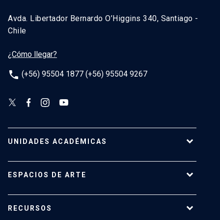
Avda. Libertador Bernardo O’Higgins 340, Santiago -
Chile
¿Cómo llegar?
phone
(+56) 95504 1877 (+56) 95504 9267
UNIDADES ACADÉMICAS
Campus Villarrica
ESPACIOS DE ARTE
Escuela de Arquitectura
Escuela de Arte
Centro de Extensión
RECURSOS
Escuela de Diseño
Centro Luksic