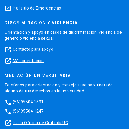
launch
Ir al sitio de Emergencias
DISCRIMINACIÓN Y VIOLENCIA
Orientación y apoyo en casos de discriminación, violencia de
género o violencia sexual.
launch
Contacto para apoyo
launch
Más orientación
MEDIACIÓN UNIVERSITARIA
Teléfonos para orientación y consejo si se ha vulnerado
alguno de tus derechos en la universidad.
phone
(56)95504 1691
phone
(56)95504 1247
launch
Ir a la Oficina de Ombuds UC