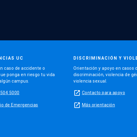
NCIAS UC
DISCRIMINACIÓN Y VIOL
n caso de accidente o
Orientación y apoyo en casos 
que ponga en riesgo tu vida
discriminación, violencia de g
 algún campus.
violencia sexual.
launch
5504 5000
Contacto para apoyo
launch
sitio de Emergencias
Más orientación