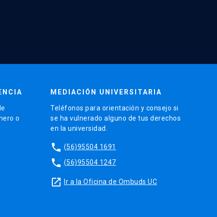
ENCIA
MEDIACIÓN UNIVERSITARIA
de
Teléfonos para orientación y consejo si
énero o
se ha vulnerado alguno de tus derechos
en la universidad.
phone
(56)95504 1691
phone
(56)95504 1247
launch
Ir a la Oficina de Ombuds UC