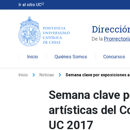
Ir al sitio UC
Direcció
De la
Prorrectorí
Inicio
Quiénes Somos
Concursos
arro
keyboard_arrow_right
keyboard_arrow_right
Inicio
Noticias
Semana clave por exposiciones ar
Semana clave p
artísticas del C
UC 2017