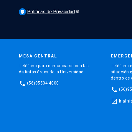
Políticas de Privacidad
verified_user
MESA CENTRAL
EMERGE
Teléfono para comunicarse con las
Teléfono e
distintas áreas de la Universidad.
situación 
dentro de
phone
(56)95504 4000
phone
(56)9
launch
Ir al 