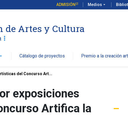
ADMISIÓN
Medios
arrow_drop_down
Biblio
n de Artes y Cultura
more_vert
a
Cátalogo de proyectos
Premio a la creación art
w_drop_down
tísticas del Concurso Art...
or exposiciones
oncurso Artifica la