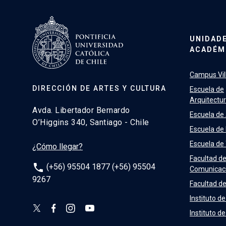
UNIDAD
ACADÉM
Campus Vill
DIRECCIÓN DE ARTES Y CULTURA
Escuela de
Arquitectu
Avda. Libertador Bernardo
Escuela de
O’Higgins 340, Santiago - Chile
Escuela de
Escuela de
¿Cómo llegar?
Facultad d
phone
(+56) 95504 1877 (+56) 95504
Comunicac
9267
Facultad de
Instituto de
Instituto d