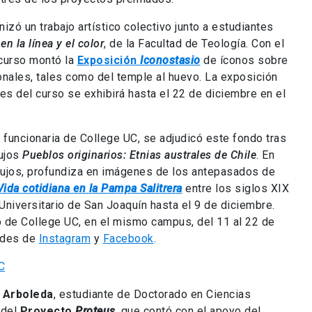
izó un trabajo artístico colectivo junto a estudiantes
n la línea y el color
, de la Facultad de Teología. Con el
 curso montó la
Exposición
Iconostasio
de íconos sobre
onales, tales como del temple al huevo. La exposición
es del curso se exhibirá hasta el 22 de diciembre en el
, funcionaria de College UC, se adjudicó este fondo tras
bujos
Pueblos originarios: Etnias australes de Chile
. En
bujos, profundiza en imágenes de los antepasados de
ida cotidiana en la Pampa Salitrera
entre los siglos XIX
 Universitario de San Joaquín hasta el 9 de diciembre.
io de College UC, en el mismo campus, del 11 al 22 de
edes de
Instagram
y
Facebook
.
 Arboleda
, estudiante de Doctorado en Ciencias
 del
Proyecto
Proteus
, que contó con el apoyo del