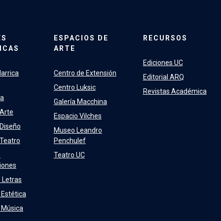
ES
ESPACIOS DE
RECURSOS
ICAS
ARTE
Ediciones UC
arrica
Centro de Extensión
Editorial ARQ
Centro Luksic
Revistas Académica
ra
Galería Macchina
 Arte
Espacio Vilches
 Diseño
Museo Leandro
 Teatro
Penchulef
e
Teatro UC
iones
 Letras
 Estética
e Música