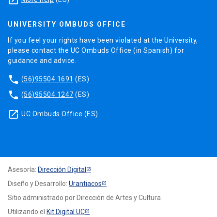
launch
UNIVERSITY OMBUDS OFFICE
If you feel your rights have been violated at the University,
please contact the UC Ombuds Office (in Spanish) for
guidance and advice.
phone
(56)95504 1691
(ES)
phone
(56)95504 1247
(ES)
launch
UC Ombuds Office
(ES)
Asesoría:
Dirección Digital
Diseño y Desarrollo:
Urantiacos
Sitio administrado por Dirección de Artes y Cultura
Utilizando el
Kit Digital UC