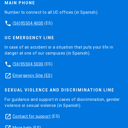
MAIN PHONE
Number to connect to all UC offices (in Spanish).
phone
(56)95504 4000
(ES)
UC EMERGENCY LINE
In case of an accident or a situation that puts your life in
danger at one of our campuses (in Spanish).
phone
(56)95504 5000
(ES)
launch
Emergency Site (ES)
SEXUAL VIOLENCE AND DISCRIMINATION LINE
For guidance and support in cases of discrimination, gender
violence or sexual violence (in Spanish).
launch
Contact for support
(ES)
More help
(ES)