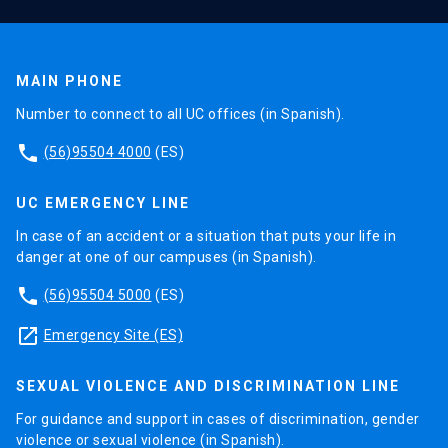
MAIN PHONE
Number to connect to all UC offices (in Spanish).
phone
(56)95504 4000
(ES)
UC EMERGENCY LINE
In case of an accident or a situation that puts your life in
danger at one of our campuses (in Spanish).
phone
(56)95504 5000
(ES)
launch
Emergency Site (ES)
SEXUAL VIOLENCE AND DISCRIMINATION LINE
For guidance and support in cases of discrimination, gender
violence or sexual violence (in Spanish).