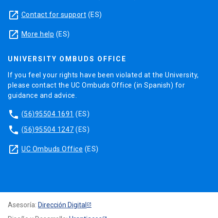
launch
Contact for support
(ES)
launch
More help
(ES)
UNIVERSITY OMBUDS OFFICE
If you feel your rights have been violated at the University,
please contact the UC Ombuds Office (in Spanish) for
guidance and advice.
phone
(56)95504 1691
(ES)
phone
(56)95504 1247
(ES)
launch
UC Ombuds Office
(ES)
Asesoría:
Dirección Digital